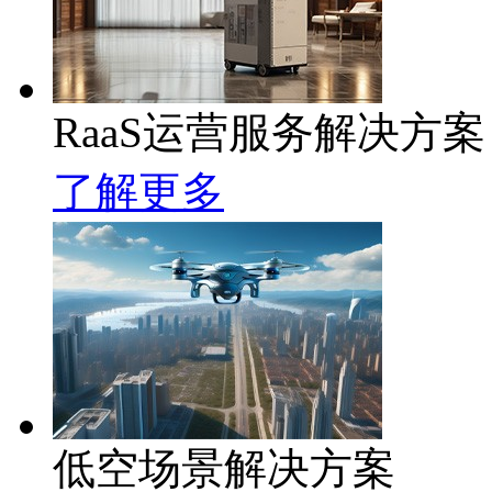
RaaS运营服务解决方案
了解更多
低空场景解决方案