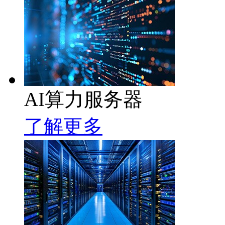
AI算力服务器
了解更多