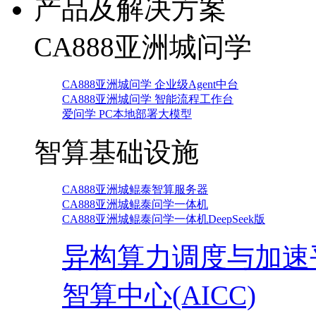
产品及解决方案
CA888亚洲城问学
CA888亚洲城问学 企业级Agent中台
CA888亚洲城问学 智能流程工作台
爱问学 PC本地部署大模型
智算基础设施
CA888亚洲城鲲泰智算服务器
CA888亚洲城鲲泰问学一体机
CA888亚洲城鲲泰问学一体机DeepSeek版
异构算力调度与加速
智算中心(AICC)