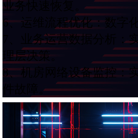
业务快速恢复。
6、运维流程优化：
7、业务运营数据分析
理层决策。
8、机房网络设备监控
件故障。