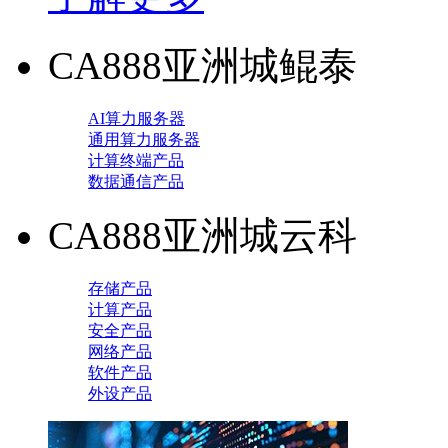
CA888亚洲城鲲泰
AI算力服务器
通用算力服务器
计算终端产品
数据通信产品
CA888亚洲城云科
存储产品
计算产品
安全产品
网络产品
软件产品
外设产品