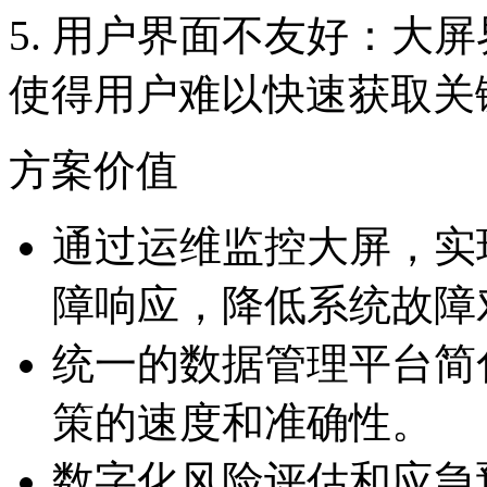
5. 用户界面不友好：大屏
使得用户难以快速获取关
方案价值
通过运维监控大屏，
障响应，降低系统故
统一的数据管理平台简化
策的速度和准确性。
数字化风险评估和应急