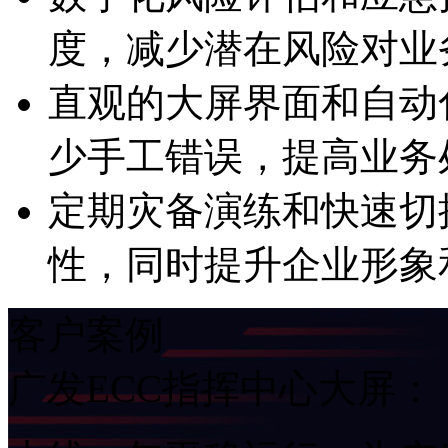
度，减少潜在风险对
直观的大屏界面和自动化
少手工错误，提高业
定期灾备演练和快速切
性，同时提升企业形
客户案例
广发ECC指挥中心大屏：