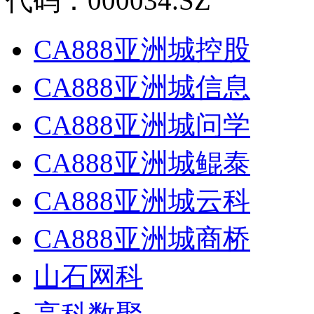
代码：000034.SZ
CA888亚洲城控股
CA888亚洲城信息
CA888亚洲城问学
CA888亚洲城鲲泰
CA888亚洲城云科
CA888亚洲城商桥
山石网科