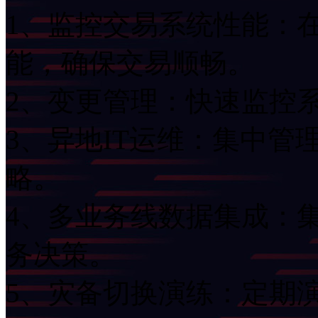
1、监控交易系统性能
能，确保交易顺畅。
2、变更管理：快速
3、异地IT运维：集
略。
4、多业务线数据集成
务决策。
5、灾备切换演练：