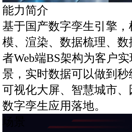
能力简介
基于国产数字孪生引擎
模、渲染、数据梳理
者Web端BS架构为客户
景，实时数据可以做到秒
可视化大屏、智慧城市
数字孪生应用落地。
场景