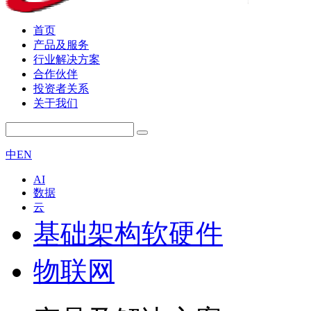
首页
产品及服务
行业解决方案
合作伙伴
投资者关系
关于我们
中
EN
AI
数据
云
基础架构软硬件
物联网