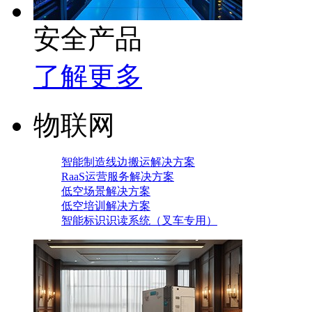
安全产品
了解更多
物联网
智能制造线边搬运解决方案
RaaS运营服务解决方案
低空场景解决方案
低空培训解决方案
智能标识识读系统（叉车专用）