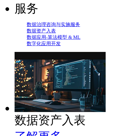
服务
数据治理咨询与实施服务
数据资产入表
数据应用-算法模型 & ML
数字化应用开发
数据资产入表