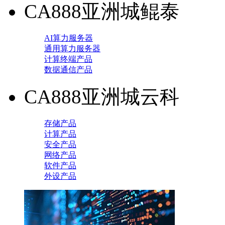
CA888亚洲城鲲泰
AI算力服务器
通用算力服务器
计算终端产品
数据通信产品
CA888亚洲城云科
存储产品
计算产品
安全产品
网络产品
软件产品
外设产品