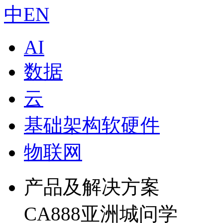
中
EN
AI
数据
云
基础架构软硬件
物联网
产品及解决方案
CA888亚洲城问学