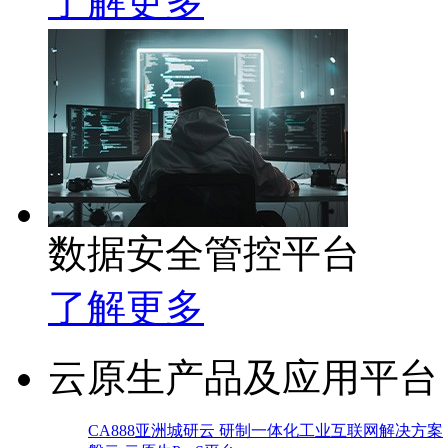
了解更多
数据安全管控平台
了解更多
云原生产品及应用平台
CA888亚洲城研云 研制一体化工业互联网解决方案