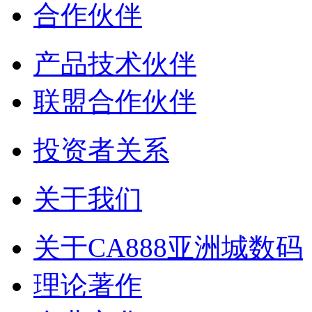
合作伙伴
产品技术伙伴
联盟合作伙伴
投资者关系
关于我们
关于CA888亚洲城数码
理论著作