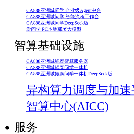
CA888亚洲城问学 企业级Agent中台
CA888亚洲城问学 智能流程工作台
CA888亚洲城问学DeepSeek版
爱问学 PC本地部署大模型
智算基础设施
CA888亚洲城鲲泰智算服务器
CA888亚洲城鲲泰问学一体机
CA888亚洲城鲲泰问学一体机DeepSeek版
异构算力调度与加速
智算中心(AICC)
服务