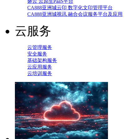
磐云 云原生PaaS平台
CA888亚洲城云印 数字化文印管理平台
CA888亚洲城视讯 融合会议服务平台及应用
云服务
云管理服务
安全服务
基础架构服务
云应用服务
云培训服务