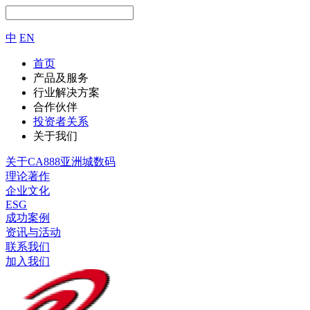
中
EN
首页
产品及服务
行业解决方案
合作伙伴
投资者关系
关于我们
关于CA888亚洲城数码
理论著作
企业文化
ESG
成功案例
资讯与活动
联系我们
加入我们